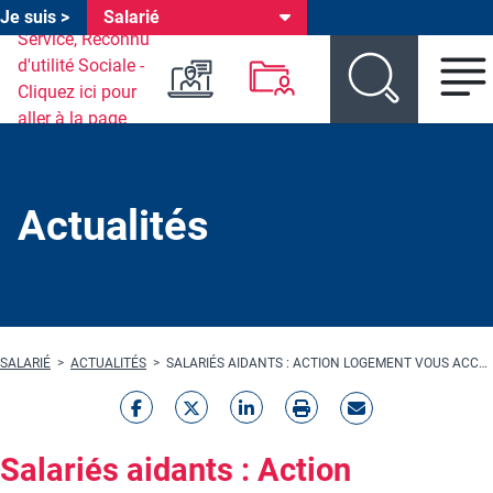
Je suis >
Salarié
Header environnements
Aller au menu environnement
Aller au menu produit
Aller au contenu principal
Actualités
Fil d'Ariane
SALARIÉ
ACTUALITÉS
SALARIÉS AIDANTS : ACTION LOGEMENT VOUS ACCOMPAGNE AU QUOTIDIEN
Salariés aidants : Action