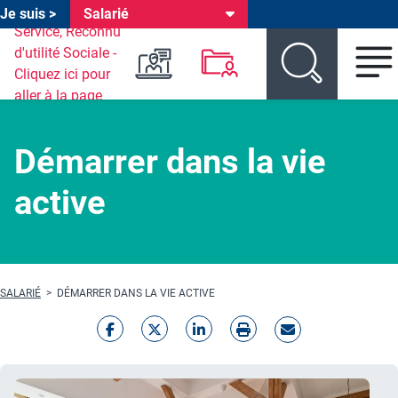
Je suis >
Salarié
Header environnements
Aller au menu environnement
Aller au menu produit
Aller au contenu principal
Démarrer dans la vie
active
Fil d'Ariane
SALARIÉ
DÉMARRER DANS LA VIE ACTIVE