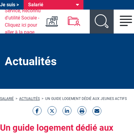
Je suis >
Salarié
Header environnements
Aller au menu environnement
Aller au menu produit
Aller au contenu principal
Actualités
Fil d'Ariane
SALARIÉ
ACTUALITÉS
UN GUIDE LOGEMENT DÉDIÉ AUX JEUNES ACTIFS
Un guide logement dédié aux